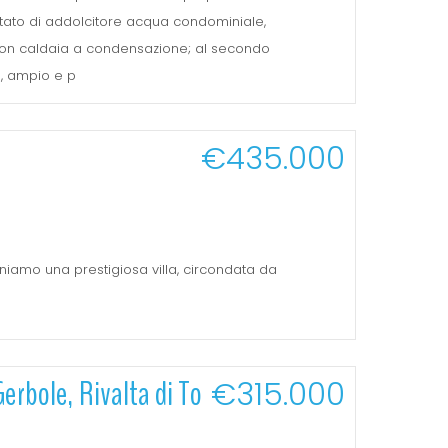
 dotato di addolcitore acqua condominiale,
on caldaia a condensazione; al secondo
, ampio e p
€435.000
oniamo una prestigiosa villa, circondata da
Gerbole, Rivalta di To
€315.000