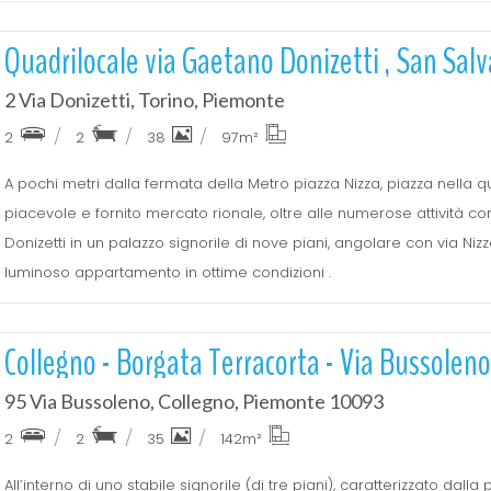
Quadrilocale via Gaetano Donizetti , San Salv
2 Via Donizetti, Torino, Piemonte
2
2
38
97
m²
A pochi metri dalla fermata della Metro piazza Nizza, piazza nella 
piacevole e fornito mercato rionale, oltre alle numerose attività com
Donizetti in un palazzo signorile di nove piani, angolare con via Ni
luminoso appartamento in ottime condizioni .
Collegno - Borgata Terracorta - Via Bussoleno
95 Via Bussoleno, Collegno, Piemonte 10093
2
2
35
142
m²
All’interno di uno stabile signorile (di tre piani), caratterizzato dal