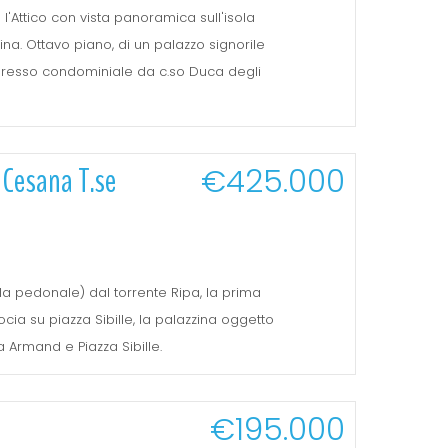
l'Attico con vista panoramica sull'isola
ina. Ottavo piano, di un palazzo signorile
ingresso condominiale da c.so Duca degli
i Cesana T.se
€425.000
a pedonale) dal torrente Ripa, la prima
ia su piazza Sibille, la palazzina oggetto
 Armand e Piazza Sibille.
€195.000