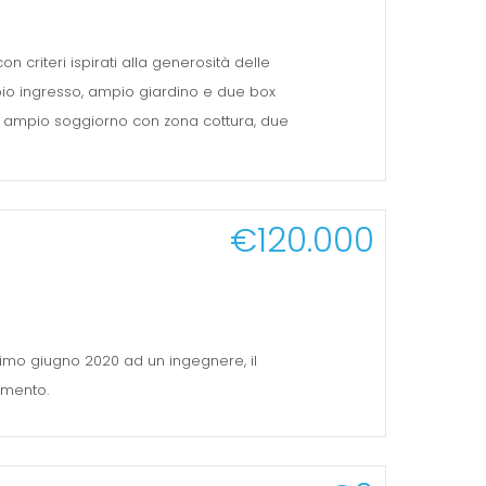
on criteri ispirati alla generosità delle
ppio ingresso, ampio giardino e due box
 un ampio soggiorno con zona cottura, due
€120.000
primo giugno 2020 ad un ingegnere, il
imento.