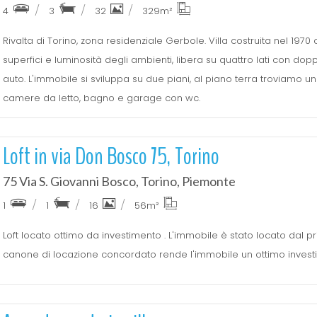
4
3
32
329
m²
Rivalta di Torino, zona residenziale Gerbole. Villa costruita nel 1970 c
superfici e luminosità degli ambienti, libera su quattro lati con do
auto. L'immobile si sviluppa su due piani, al piano terra troviamo
camere da letto, bagno e garage con wc.
Loft in via Don Bosco 75, Torino
75 Via S. Giovanni Bosco, Torino, Piemonte
1
1
16
56
m²
Loft locato ottimo da investimento . L'immobile è stato locato dal 
canone di locazione concordato rende l'immobile un ottimo invest