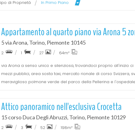
tipo di Proprietà
In Primo Piano
Appartamento al quarto piano via Arona 5 zo
5 via Arona, Torino, Piemonte 10145
2
1
27
64
m²
via Arona a senso unico e silenziosa, trovandoci proprio all'inizio ci
mezzi pubblici, area sosta taxi, mercato rionale di corso Svizzera, sva
meraviglioso polmone verde del parco della Pellerina e l'ospedale 
Attico panoramico nell'esclusiva Crocetta
15 corso Duca Degli Abruzzi, Torino, Piemonte 10129
2
3
52
198
m²