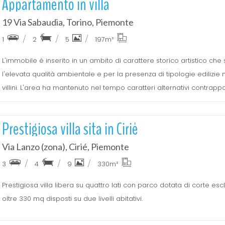
Appartamento in villa
19 Via Sabaudia, Torino, Piemonte
1
2
5
197
m²
L'immobile è inserito in un ambito di carattere storico artistico che 
l'elevata qualità ambientale e per la presenza di tipologie edilizie 
villini. L'area ha mantenuto nel tempo caratteri alternativi contrappost
Prestigiosa villa sita in Cirié
Via Lanzo (zona), Cirié, Piemonte
3
4
9
330
m²
Prestigiosa villa libera su quattro lati con parco dotata di corte esc
oltre 330 mq disposti su due livelli abitativi.