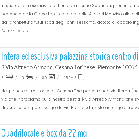
In uno dei più esclusivi quartieri della Torino Sabauda, presentiamo 
pedonale della Crocetta, circondata dalle Alpi del Monviso alla coll
dall'architettura futuristica degli anni sessanta, dotato di doppio 
Abruzzi 15 e c.
Intera ed esclusiva palazzina storica centro d
3 Via Alfredo Armand, Cesana Torinese, Piemonte 10054
5
3
68
460
m²
Nel pieno centro storico di Cesana T.se percorrendo via Roma (isol
via che incrociamo sulla nostra destra è via Alfredo Armand che sfoc
di vendita la si può scorge da via Roma ed insiste ad angolo tra via
Quadrilocale e box da 22 mq