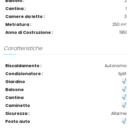
Balconi :
2
Cantina :
1
Camere da letto :
3
Metratura :
250 m²
Anno di Costruzione :
1951
Caratteristiche
Riscaldamento :
Autonomo
Condizionatore :
Split
Giardino
Balcone
Cantina
Caminetto
Sicurezza :
Allarme
Posto auto