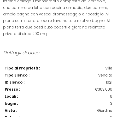
interna collega il mansardato composto da: corridoio,
una camera da letto con cabina armadio, due camere,
ampio bagno con vasca idromassaggio e ripostiglio. Al
piano seminterrato locale tavernetta e relativo bagno. Al
piano terra due posti auto coperti e giardino recintato
privato di circa 200 mq.
Dettagli di base
Tipo di Proprietà :
Ville
Tipo Elenco :
Vendita
ID Elenco :
1021
Prezzo :
€303.000
Locali :
6
bagni :
3
Vista :
Giardino