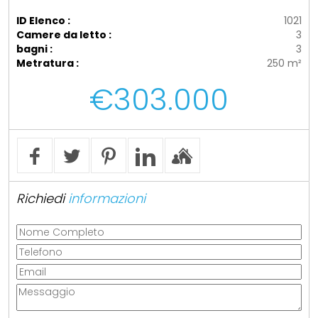
ID Elenco :
1021
Camere da letto :
3
bagni :
3
Metratura :
250 m²
€303.000
Richiedi
informazioni