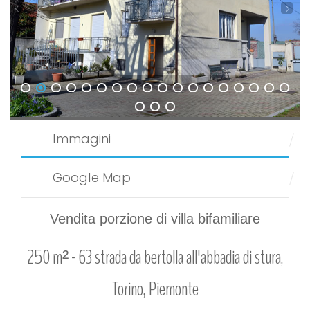
1
2
3
4
5
6
7
8
9
10
11
12
13
14
15
16
17
18
19
20
21
Immagini
Google Map
Vendita porzione di villa bifamiliare
250 m² -
63 strada da bertolla all'abbadia di stura,
Torino, Piemonte