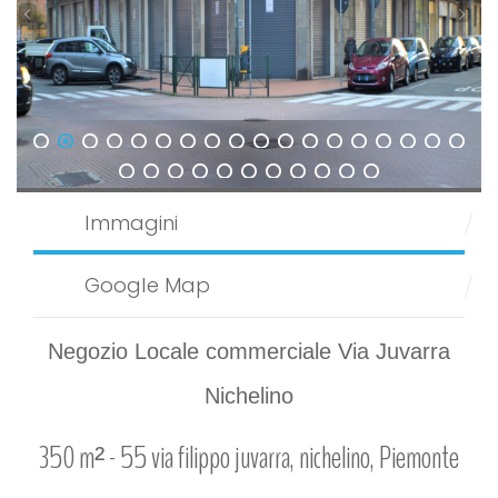
1
2
3
4
5
6
7
8
9
10
11
12
13
14
15
16
17
18
19
20
21
22
23
24
25
26
27
28
29
Immagini
Google Map
Negozio Locale commerciale Via Juvarra
Nichelino
350 m² -
55 via filippo juvarra, nichelino, Piemonte